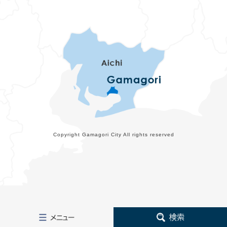
Copyright Gamagori City All rights reserved
メ
検
ニ
索