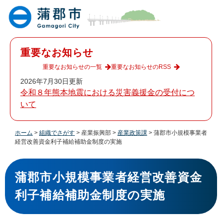
ペ
メ
ー
ニ
ジ
ュ
の
ー
先
を
重要なお知らせ
頭
飛
で
ば
重要なお知らせの一覧
重要なお知らせのRSS
す
し
2026年7月30日更新
。
て
令和８年熊本地震における災害義援金の受付につ
本
いて
文
へ
ホーム
>
組織でさがす
>
産業振興部
>
産業政策課
>
蒲郡市小規模事業者
経営改善資金利子補給補助金制度の実施
本
文
蒲郡市小規模事業者経営改善資金
利子補給補助金制度の実施