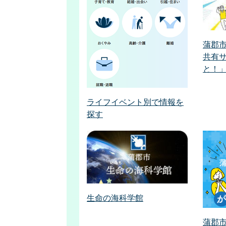
蒲郡
共有
と！
ライフイベント別で情報を
探す
生命の海科学館
蒲郡