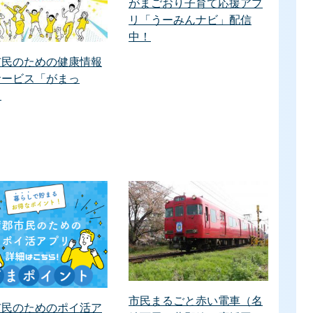
がまごおり子育て応援アプ
リ「うーみんナビ」配信
中！
市民のための健康情報
サービス「がまっ
」
市民まるごと赤い電車（名
市民のためのポイ活ア