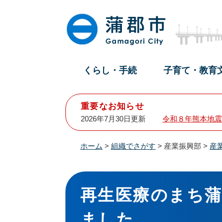
ペ
メ
ー
ニ
ジ
ュ
の
ー
先
を
頭
飛
くらし・手続
子育て・教育
で
ば
す
し
。
て
重要なお知らせ
本
2026年7月30日更新
令和８年熊本地震
文
へ
ホーム
>
組織でさがす
>
産業振興部
>
産
本
文
再生医療のまち
ました。