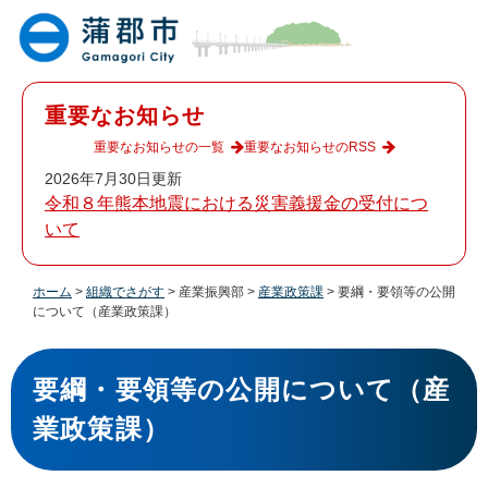
ペ
メ
ー
ニ
ジ
ュ
の
ー
先
を
重要なお知らせ
頭
飛
で
ば
重要なお知らせの一覧
重要なお知らせのRSS
す
し
2026年7月30日更新
。
て
令和８年熊本地震における災害義援金の受付につ
本
いて
文
へ
ホーム
>
組織でさがす
>
産業振興部
>
産業政策課
>
要綱・要領等の公開
について（産業政策課）
本
文
要綱・要領等の公開について（産
業政策課）