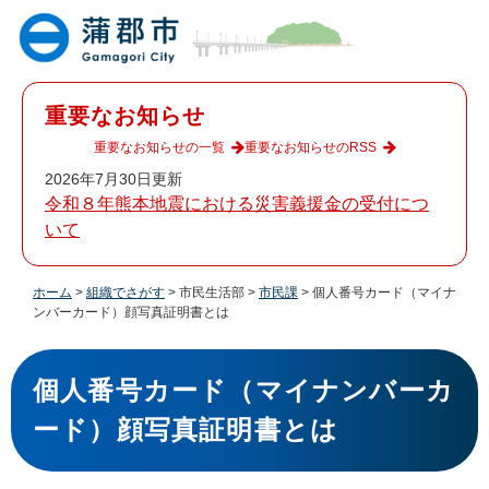
ペ
メ
ー
ニ
ジ
ュ
の
ー
先
を
重要なお知らせ
頭
飛
で
ば
重要なお知らせの一覧
重要なお知らせのRSS
す
し
2026年7月30日更新
。
て
令和８年熊本地震における災害義援金の受付につ
本
いて
文
へ
ホーム
>
組織でさがす
>
市民生活部
>
市民課
>
個人番号カード（マイナ
ンバーカード）顔写真証明書とは
本
文
個人番号カード（マイナンバーカ
ード）顔写真証明書とは