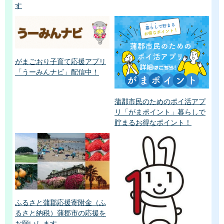
す
がまごおり子育て応援アプリ
「うーみんナビ」配信中！
蒲郡市民のためのポイ活アプ
リ「がまポイント」暮らしで
貯まるお得なポイント！
ふるさと蒲郡応援寄附金（ふ
るさと納税）蒲郡市の応援を
お願いします。