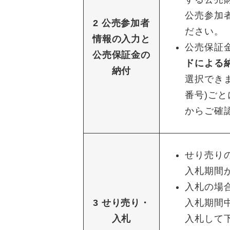
公売参加
2 公売参加者
ださい。
情報の入力と
公売保証
公売保証金の
ドによる
納付
選択でき
番号)ご
からご確
せり売り
入札期間
入札の場
3 せり売り・
入札期間
入札
入札して