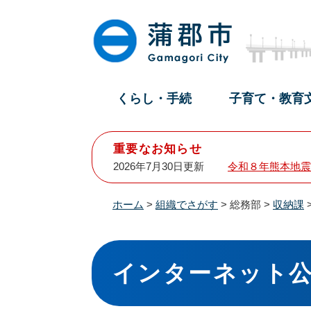
ペ
メ
ー
ニ
ジ
ュ
の
ー
先
を
頭
飛
くらし・手続
子育て・教育
で
ば
す
し
。
て
重要なお知らせ
本
2026年7月30日更新
令和８年熊本地震
文
へ
ホーム
>
組織でさがす
>
総務部
>
収納課
本
文
インターネット