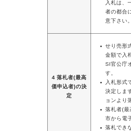
入札は、
者の都合
意下さい
せり売形
金額で入
SI官公
す。
4 落札者(最高
入札形式
価申込者)の決
決定しま
定
ョンより
落札者(
市から電
落札でき