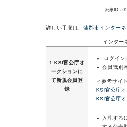
記事ID：01
詳しい手順は、
蒲郡市インターネ
インター
ログイン
1
KSI官公庁オ
会員識別
ークションに
て新規会員登
＜参考サイト
録
KSI官公庁
KSI官公庁
入札する
する公売