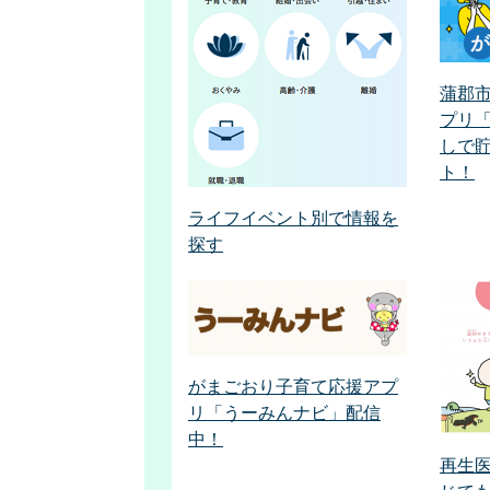
蒲郡
プリ
しで
ト！
ライフイベント別で情報を
探す
がまごおり子育て応援アプ
リ「うーみんナビ」配信
中！
再生