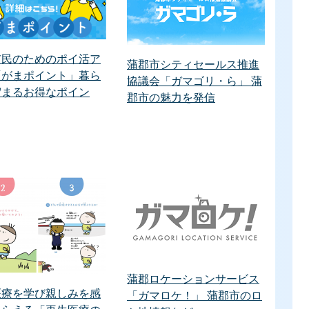
市民のためのポイ活ア
蒲郡市シティセールス推進
「がまポイント」暮ら
協議会「ガマゴリ・ら」 蒲
貯まるお得なポイン
郡市の魅力を発信
蒲郡ロケーションサービス
医療を学び親しみを感
「ガマロケ！」 蒲郡市のロ