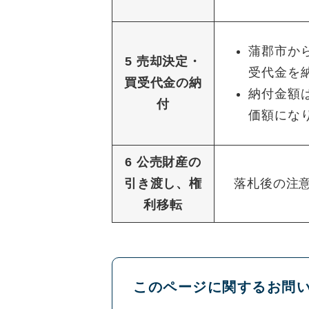
蒲郡市か
5 売却決定・
受代金を
買受代金の納
納付金額
付
価額にな
6 公売財産の
引き渡し、権
落札後の注意
利移転
このページに関するお問