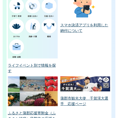
スマホ決済アプリを利用した
納付について
ライフイベント別で情報を探
す
蒲郡市観光大使 千賀滉大選
手 応援ページ
ふるさと蒲郡応援寄附金（ふ