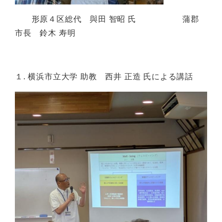
形原４区総代 與田 智昭 氏 蒲郡
市長 鈴木 寿明
１. 横浜市立大学 助教 西井 正造 氏による講話