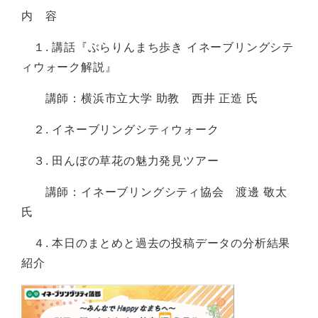
内 容
１. 講話『ぶらりんまち歩き イネーブリングシテ
ィウォーク解説』
講師：横浜市立大学 助教 西井 正造 氏
２. イネーブリングシティウォーク
３. 田んぼの草花の魅力発見ツアー
講師：イネーブリングシティ協会 渡邊 敬太
氏
４. 本日のまとめと過去の投稿データの分析結果
紹介