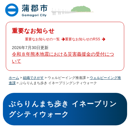
ペ
メ
ー
ニ
ジ
ュ
の
ー
先
を
重要なお知らせ
頭
飛
で
ば
重要なお知らせの一覧
重要なお知らせのRSS
す
し
2026年7月30日更新
。
て
令和８年熊本地震における災害義援金の受付につ
本
いて
文
へ
ホーム
>
組織でさがす
>
ウェルビーイング推進課
>
ウェルビーイング推
進課
>
ぶらりんまち歩き イネーブリングシティウォーク
本
文
ぶらりんまち歩き イネーブリン
グシティウォーク