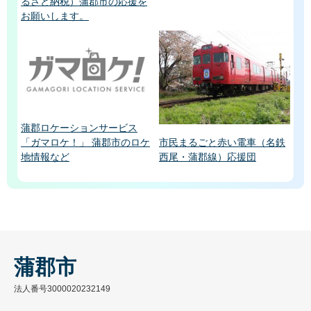
るさと納税）蒲郡市の応援を
お願いします。
蒲郡ロケーションサービス
「ガマロケ！」 蒲郡市のロケ
市民まるごと赤い電車（名鉄
地情報など
西尾・蒲郡線）応援団
蒲郡市
法人番号3000020232149