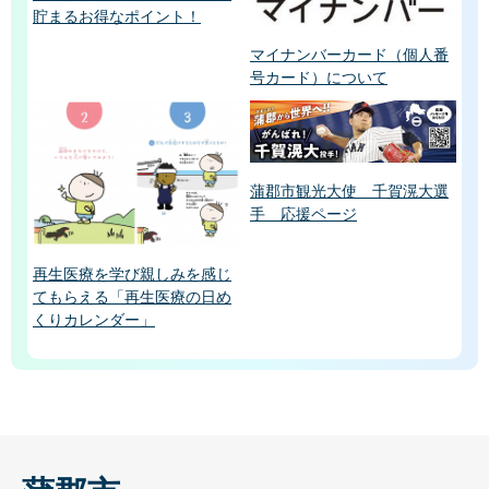
貯まるお得なポイント！
マイナンバーカード（個人番
号カード）について
蒲郡市観光大使 千賀滉大選
手 応援ページ
再生医療を学び親しみを感じ
てもらえる「再生医療の日め
くりカレンダー」