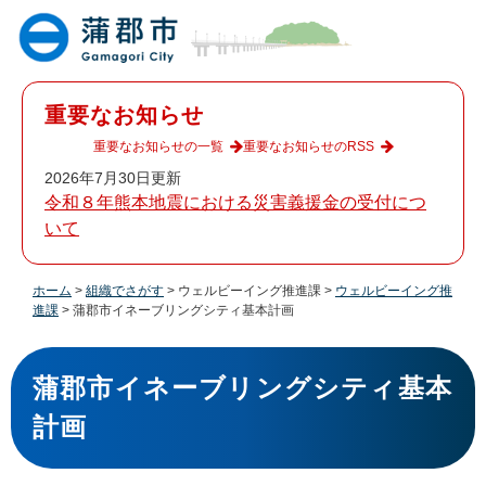
ペ
メ
ー
ニ
ジ
ュ
の
ー
先
を
重要なお知らせ
頭
飛
で
ば
重要なお知らせの一覧
重要なお知らせのRSS
す
し
2026年7月30日更新
。
て
令和８年熊本地震における災害義援金の受付につ
本
いて
文
へ
ホーム
>
組織でさがす
>
ウェルビーイング推進課
>
ウェルビーイング推
進課
>
蒲郡市イネーブリングシティ基本計画
本
文
蒲郡市イネーブリングシティ基本
計画