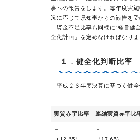
事への報告をします。毎年度実施
況に応じて県知事からの勧告を受
資金不足比率も同様に”経営健全
全化計画」を定めなければなりま
１．健全化判断比率
平成２８年度決算に基づく健全
実質赤字比率
連結実質赤字比
－
－
（12.65）
（17.65）