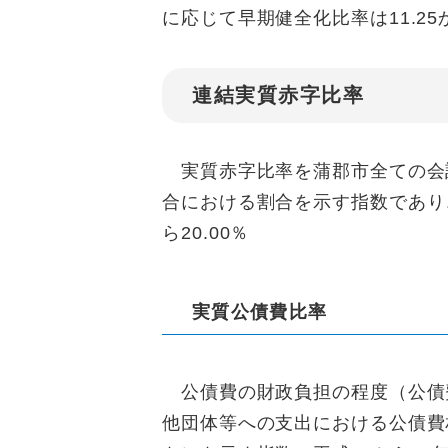
に応じて早期健全化比率は11.25か
連結実質赤字比率
実質赤字比率を蒲郡市全ての会
合における割合を示す指数であり、
ら20.00％
実質公債費比率
公債費の財政負担の程度（公債
他団体等への支出における公債費