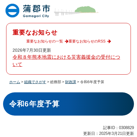
ペ
メ
ー
ニ
ジ
ュ
の
ー
先
を
重要なお知らせ
頭
飛
で
ば
重要なお知らせの一覧
重要なお知らせのRSS
す
し
2026年7月30日更新
。
て
令和８年熊本地震における災害義援金の受付につ
本
いて
文
へ
ホーム
>
組織でさがす
>
総務部
>
財政課
>
令和6年度予算
本
文
令和6年度予算
記事ID：0308829
更新日：2025年3月21日更新