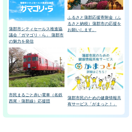
ふるさと蒲郡応援寄附金（ふ
るさと納税）蒲郡市の応援を
蒲郡市シティセールス推進協
お願いします。
議会「ガマゴリ・ら」 蒲郡市
の魅力を発信
市民まるごと赤い電車（名鉄
蒲郡市民のための健康情報共
西尾・蒲郡線）応援団
有サービス「がまっと！」