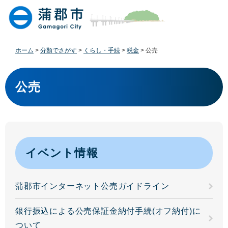
ペ
メ
ー
ニ
ジ
ュ
の
ー
先
を
ホーム
>
分類でさがす
>
くらし・手続
>
税金
>
公売
頭
飛
で
ば
本
す
し
文
公売
。
て
本
文
へ
イベント情報
蒲郡市インターネット公売ガイドライン
銀行振込による公売保証金納付手続(オフ納付)に
ついて