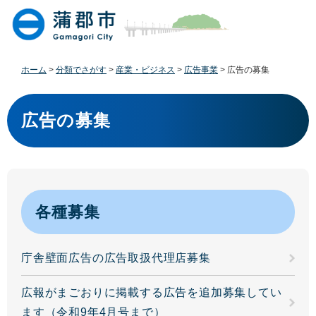
ペ
メ
ー
ニ
ジ
ュ
の
ー
先
を
ホーム
>
分類でさがす
>
産業・ビジネス
>
広告事業
>
広告の募集
頭
飛
で
ば
本
す
し
文
広告の募集
。
て
本
文
へ
各種募集
庁舎壁面広告の広告取扱代理店募集
広報がまごおりに掲載する広告を追加募集してい
ます（令和9年4月号まで）