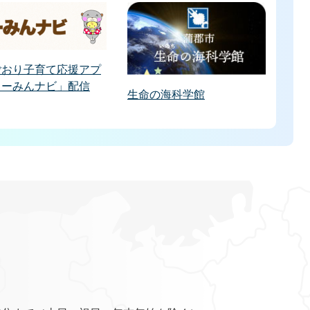
ごおり子育て応援アプ
うーみんナビ」配信
生命の海科学館