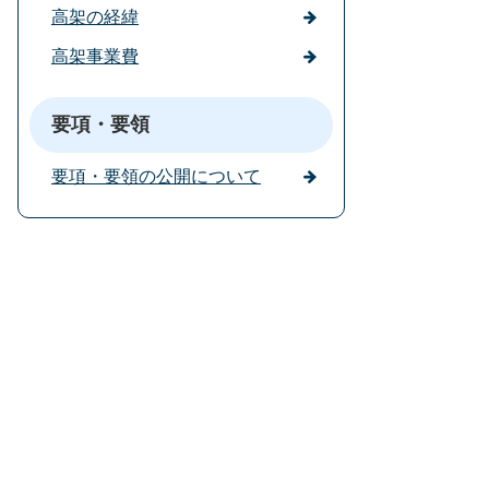
高架の経緯
高架事業費
要項・要領
要項・要領の公開について