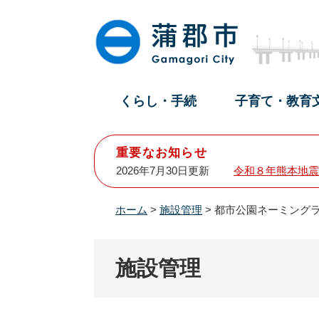
ペ
メ
ー
ニ
ジ
ュ
の
ー
先
を
頭
飛
くらし・手続
子育て・教育
で
ば
す
し
。
て
重要なお知らせ
本
2026年7月30日更新
令和８年熊本地震
文
へ
ホーム
>
施設管理
>
都市公園ネーミング
施設管理