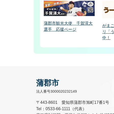
蒲郡市観光大使 千賀滉大
がま
選手 応援ページ
リ「
中！
蒲郡市
法人番号3000020232149
〒443-8601 愛知県蒲郡市旭町17番1号
Tel：0533-66-1111（代表）