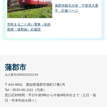
蒲郡市観光大使 千賀滉大選
手 応援ページ
市民まるごと赤い電車（名鉄
西尾・蒲郡線）応援団
蒲郡市
法人番号3000020232149
〒443-8601 愛知県蒲郡市旭町17番1号
Tel：0533-66-1111（代表）
窓口応対時間：平日午前9時から午後4時30分まで（土日・祝
日・年末年始を除く）