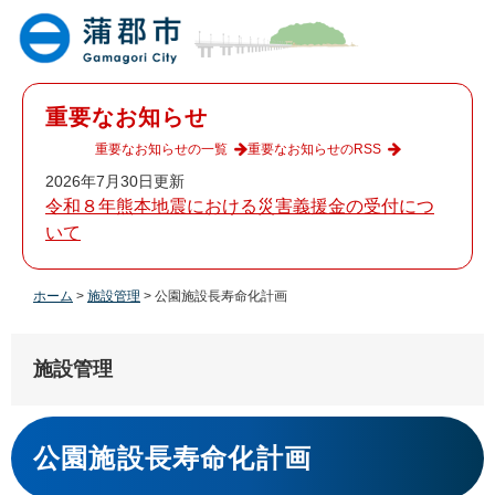
ペ
メ
ー
ニ
ジ
ュ
の
ー
先
を
重要なお知らせ
頭
飛
で
ば
重要なお知らせの一覧
重要なお知らせのRSS
す
し
2026年7月30日更新
。
て
令和８年熊本地震における災害義援金の受付につ
本
いて
文
へ
ホーム
>
施設管理
>
公園施設長寿命化計画
施設管理
本
文
公園施設長寿命化計画