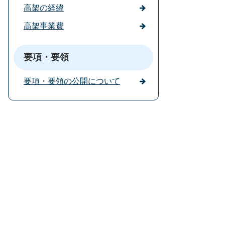
高架の経緯
高架事業費
要項・要領
要項・要領の公開について