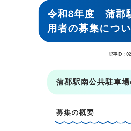
本
文
令和8年度 蒲郡
用者の募集につ
記事ID：02
蒲郡駅南公共駐車場
募集の概要