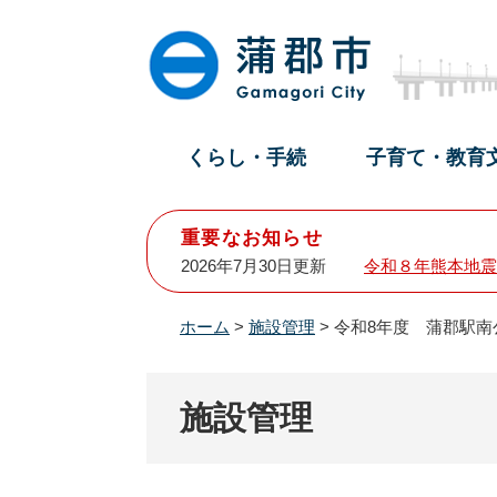
ペ
メ
ー
ニ
ジ
ュ
の
ー
先
を
頭
飛
くらし・手続
子育て・教育
で
ば
す
し
。
て
重要なお知らせ
本
2026年7月30日更新
令和８年熊本地震
文
へ
ホーム
>
施設管理
>
令和8年度 蒲郡駅
施設管理