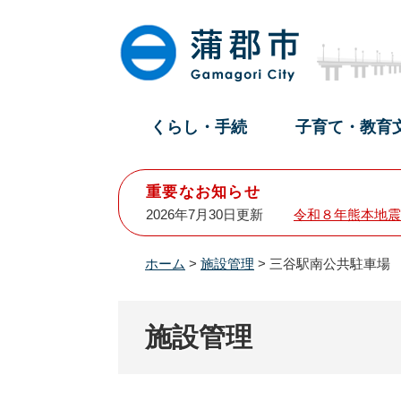
ペ
メ
ー
ニ
ジ
ュ
の
ー
先
を
頭
飛
くらし・手続
子育て・教育
で
ば
す
し
。
て
重要なお知らせ
本
2026年7月30日更新
令和８年熊本地震
文
へ
ホーム
>
施設管理
>
三谷駅南公共駐車場
施設管理