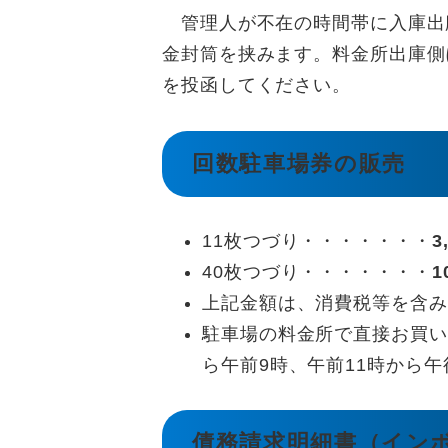
管理人が不在の時間帯に入庫出
金封筒を挟みます。料金所出庫側
を投函してください。
回数駐車場券の販売
11枚つづり・・・・・・・
3
40枚つづり・・・・・・・
1
上記金額は、消費税等を含み
駐車場の料金所で直接お買い
ら午前9時、午前11時から午
債務請求明細書（イン