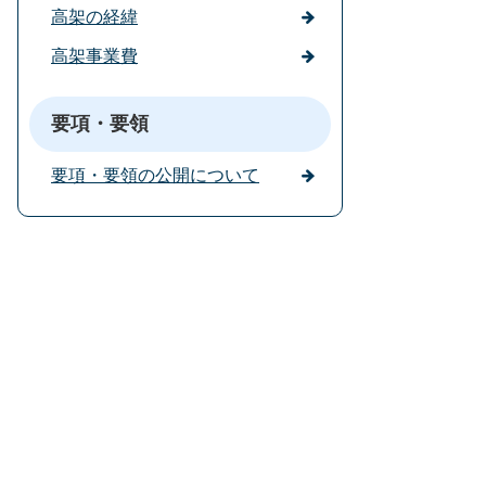
高架の経緯
高架事業費
要項・要領
要項・要領の公開について