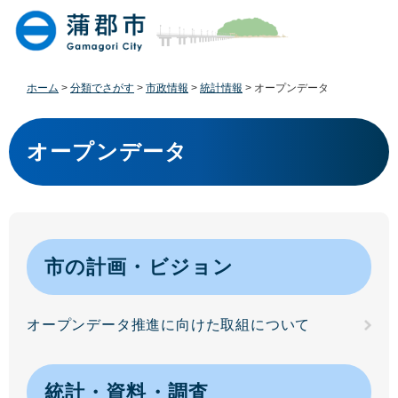
ペ
メ
ー
ニ
ジ
ュ
の
ー
先
を
ホーム
>
分類でさがす
>
市政情報
>
統計情報
>
オープンデータ
頭
飛
で
ば
本
す
し
文
オープンデータ
。
て
本
文
へ
市の計画・ビジョン
オープンデータ推進に向けた取組について
統計・資料・調査