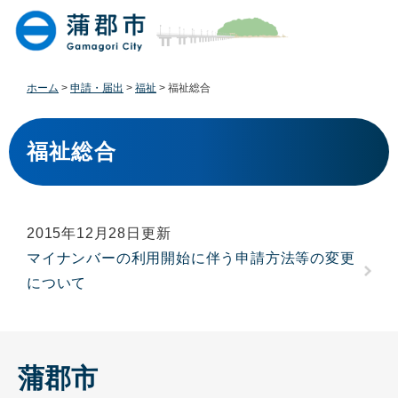
ペ
メ
ー
ニ
ジ
ュ
の
ー
先
を
ホーム
>
申請・届出
>
福祉
>
福祉総合
頭
飛
で
ば
本
す
し
文
福祉総合
。
て
本
文
へ
2015年12月28日更新
マイナンバーの利用開始に伴う申請方法等の変更
について
蒲郡市