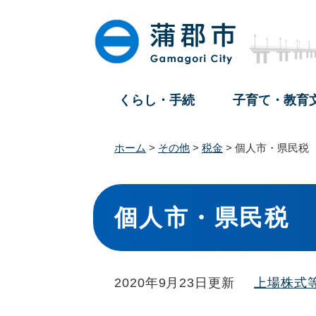
ペ
メ
ー
ニ
ジ
ュ
の
ー
先
を
頭
飛
くらし・手続
子育て・教育
で
ば
す
し
。
て
ホーム
>
その他
>
税金
>
個人市・県民税
本
文
本
へ
文
個人市・県民税
2020年9月23日更新
上場株式