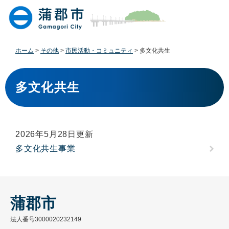
ペ
メ
ー
ニ
ジ
ュ
の
ー
先
を
ホーム
>
その他
>
市民活動・コミュニティ
>
多文化共生
頭
飛
で
ば
本
す
し
文
多文化共生
。
て
本
文
へ
2026年5月28日更新
多文化共生事業
蒲郡市
法人番号3000020232149