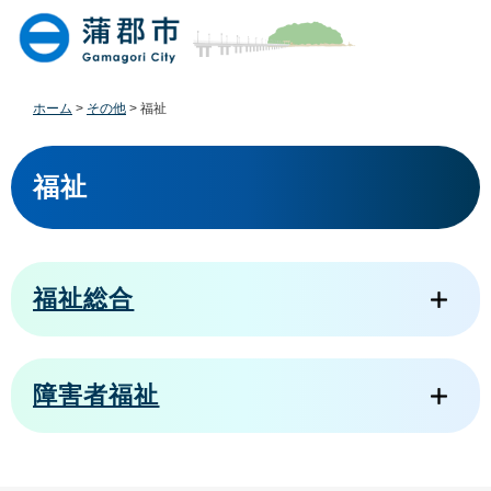
ペ
メ
ー
ニ
ジ
ュ
の
ー
先
を
ホーム
>
その他
>
福祉
頭
飛
で
ば
本
す
し
文
福祉
。
て
本
文
へ
福祉総合
障害者福祉