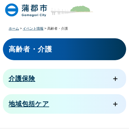
ペ
メ
ー
ニ
ジ
ュ
の
ー
先
を
ホーム
>
イベント情報
>
高齢者・介護
頭
飛
で
ば
本
す
し
文
高齢者・介護
。
て
本
文
へ
介護保険
地域包括ケア