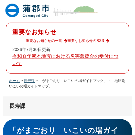
ペ
メ
ー
ニ
ジ
ュ
の
ー
先
を
重要なお知らせ
頭
飛
で
ば
重要なお知らせの一覧
重要なお知らせのRSS
す
し
2026年7月30日更新
。
て
令和８年熊本地震における災害義援金の受付につ
本
いて
文
へ
ホーム
>
長寿課
>
「がまごおり いこいの場ガイドブック」・「地区別
いこいの場ガイドマップ」
長寿課
本
文
「がまごおり いこいの場ガイ