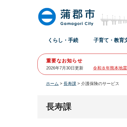
ペ
メ
ー
ニ
ジ
ュ
の
ー
先
を
頭
飛
くらし・手続
子育て・教育
で
ば
す
し
。
て
重要なお知らせ
本
2026年7月30日更新
令和８年熊本地震
文
へ
ホーム
>
長寿課
>
介護保険のサービス
長寿課