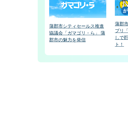
蒲郡
蒲郡市シティセールス推進
プリ
協議会「ガマゴリ・ら」 蒲
しで
郡市の魅力を発信
ト！