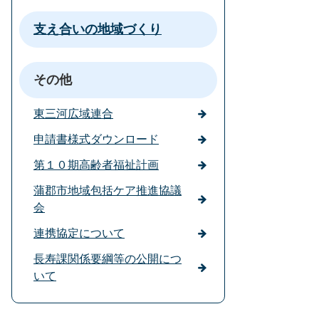
支え合いの地域づくり
その他
東三河広域連合
申請書様式ダウンロード
第１０期高齢者福祉計画
蒲郡市地域包括ケア推進協議
会
連携協定について
長寿課関係要綱等の公開につ
いて