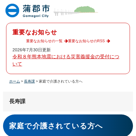
ペ
メ
ー
ニ
ジ
ュ
の
ー
先
を
重要なお知らせ
頭
飛
で
ば
重要なお知らせの一覧
重要なお知らせのRSS
す
し
2026年7月30日更新
。
て
令和８年熊本地震における災害義援金の受付につ
本
いて
文
へ
ホーム
>
長寿課
>
家庭で介護されている方へ
長寿課
本
文
家庭で介護されている方へ