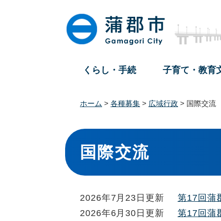
ペ
メ
ー
ニ
ジ
ュ
の
ー
先
を
頭
飛
くらし・手続
子育て・教育
で
ば
す
し
。
て
ホーム
>
各種募集
>
広域行政
>
国際交流
本
文
本
へ
文
国際交流
2026年7月23日更新
第17回
2026年6月30日更新
第17回