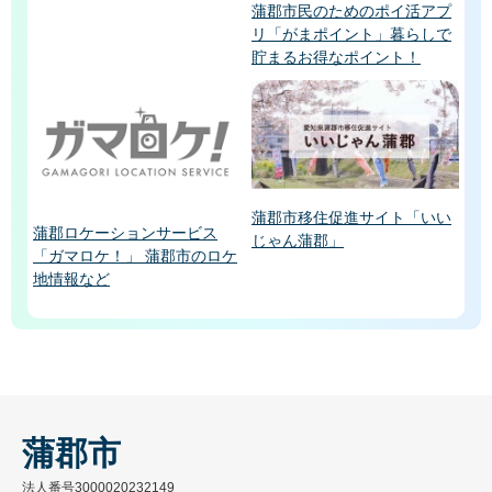
蒲郡市民のためのポイ活アプ
リ「がまポイント」暮らしで
貯まるお得なポイント！
蒲郡市移住促進サイト「いい
蒲郡ロケーションサービス
じゃん蒲郡」
「ガマロケ！」 蒲郡市のロケ
地情報など
蒲郡市
法人番号3000020232149