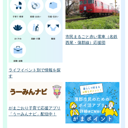
市民まるごと赤い電車（名鉄
西尾・蒲郡線）応援団
ライフイベント別で情報を探
す
がまごおり子育て応援アプリ
「うーみんナビ」配信中！