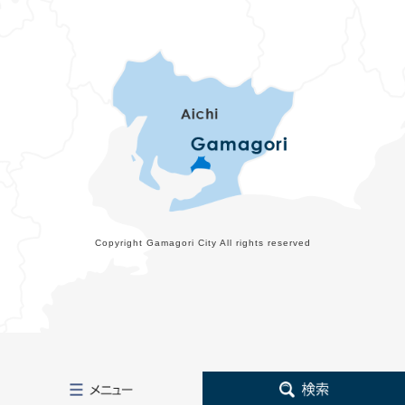
Copyright Gamagori City All rights reserved
メ
検
ニ
索