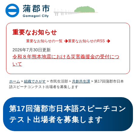
ペ
メ
ー
ニ
ジ
ュ
の
ー
先
を
重要なお知らせ
頭
飛
で
ば
重要なお知らせの一覧
重要なお知らせのRSS
す
し
2026年7月30日更新
。
て
令和８年熊本地震における災害義援金の受付につ
本
いて
文
へ
ホーム
>
組織でさがす
>
市民生活部
>
共創共生課
>
第17回蒲郡市日本
語スピーチコンテスト出場者を募集します
本
文
第17回蒲郡市日本語スピーチコン
テスト出場者を募集します