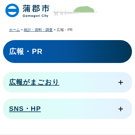
ペ
メ
ー
ニ
ジ
ュ
の
ー
先
を
ホーム
>
統計・資料・調査
>
広報・PR
頭
飛
で
ば
本
す
し
文
広報・PR
。
て
本
文
へ
広報がまごおり
SNS・HP