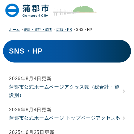
ペ
メ
ー
ニ
ジ
ュ
の
ー
先
を
ホーム
>
統計・資料・調査
>
広報・PR
>
SNS・HP
頭
飛
で
ば
本
す
し
文
SNS・HP
。
て
本
文
へ
2026年8月4日更新
蒲郡市公式ホームページアクセス数（総合計・施
設別）
2026年8月4日更新
蒲郡市公式ホームページ トップページアクセス数
2025年6月25日更新