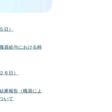
５日）
職員給与における時
２６日）
結果報告（職員によ
ついて