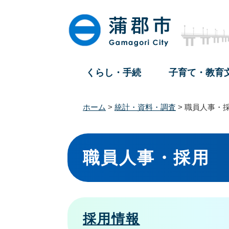
ペ
メ
ー
ニ
ジ
ュ
の
ー
先
を
頭
飛
くらし・手続
子育て・教育
で
ば
す
し
。
て
ホーム
>
統計・資料・調査
>
職員人事・
本
文
本
へ
文
職員人事・採用
採用情報