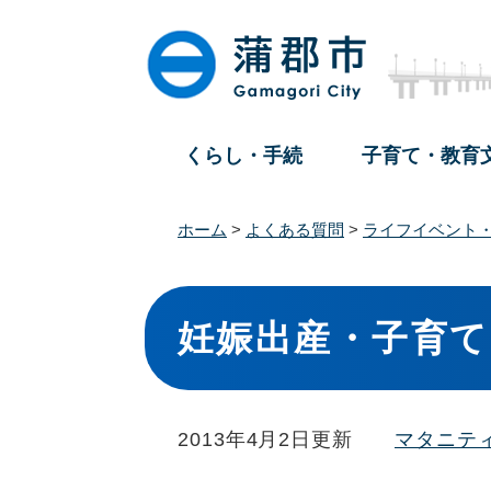
ペ
メ
ー
ニ
ジ
ュ
の
ー
先
を
頭
飛
くらし・手続
子育て・教育
で
ば
す
し
。
て
ホーム
>
よくある質問
>
ライフイベント
本
文
本
へ
文
妊娠出産・子育て
2013年4月2日更新
マタニテ