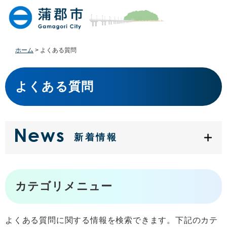
ペ
メ
ー
ニ
ジ
ュ
の
ー
先
を
ホーム
>
よくある質問
頭
飛
で
ば
本
す
し
文
よくある質問
。
て
本
文
へ
新着情報
カテゴリメニュー
よくある質問に関する情報を検索できます。下記のカテ