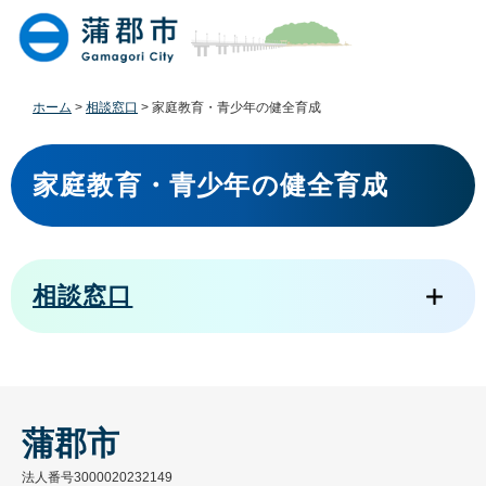
ペ
メ
ー
ニ
ジ
ュ
の
ー
先
を
ホーム
>
相談窓口
>
家庭教育・青少年の健全育成
頭
飛
で
ば
本
す
し
文
家庭教育・青少年の健全育成
。
て
本
文
へ
相談窓口
蒲郡市
法人番号3000020232149