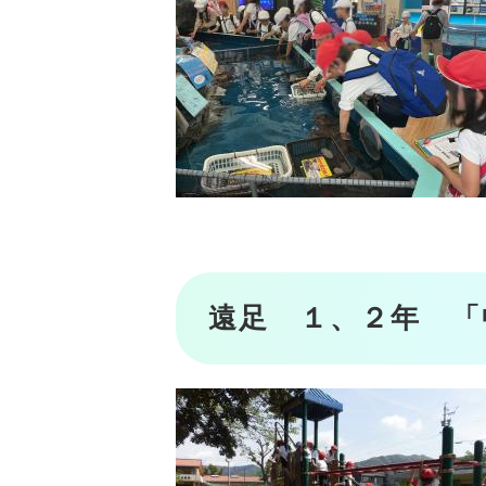
遠足 １、２年 「