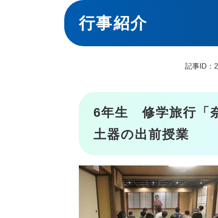
本
文
行事紹介
記事ID：26
6年生 修学旅行「
土器の出前授業