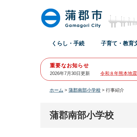
ペ
メ
ー
ニ
ジ
ュ
の
ー
先
を
頭
飛
くらし・手続
子育て・教育
で
ば
す
し
。
て
重要なお知らせ
本
2026年7月30日更新
令和８年熊本地震
文
へ
ホーム
>
蒲郡南部小学校
>
行事紹介
蒲郡南部小学校