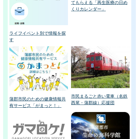
てもらえる「再生医療の日め
くりカレンダー」
ライフイベント別で情報を探
す
市民まるごと赤い電車（名鉄
蒲郡市民のための健康情報共
西尾・蒲郡線）応援団
有サービス「がまっと！」