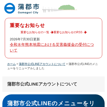
ペ
メ
ー
ニ
ジ
ュ
の
ー
先
を
重要なお知らせ
頭
飛
で
ば
重要なお知らせの一覧
重要なお知らせのRSS
す
し
2026年7月30日更新
。
て
令和８年熊本地震における災害義援金の受付につ
本
いて
文
へ
ホーム
>
蒲郡市公式LINEアカウントについて
>
蒲郡市公式LINEのメニ
ューをリニューアルしました
蒲郡市公式LINEアカウントについて
本
文
蒲郡市公式LINEのメニューをリ