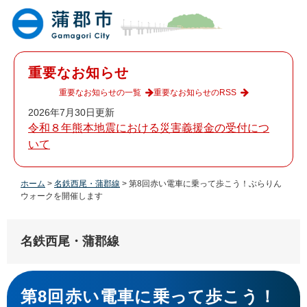
ペ
メ
ー
ニ
ジ
ュ
の
ー
先
を
重要なお知らせ
頭
飛
で
ば
重要なお知らせの一覧
重要なお知らせのRSS
す
し
2026年7月30日更新
。
て
令和８年熊本地震における災害義援金の受付につ
本
いて
文
へ
ホーム
>
名鉄西尾・蒲郡線
>
第8回赤い電車に乗って歩こう！ぶらりん
ウォークを開催します
名鉄西尾・蒲郡線
本
文
第8回赤い電車に乗って歩こう！