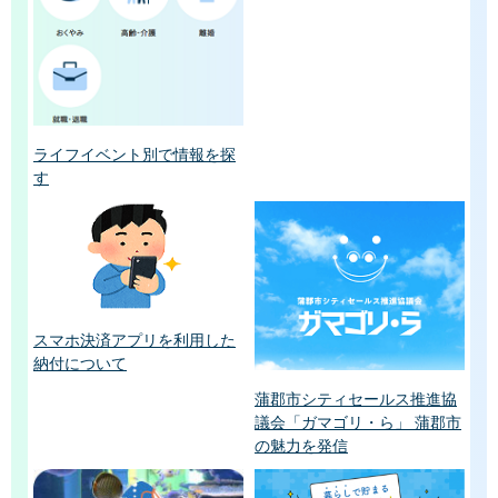
ライフイベント別で情報を探
す
スマホ決済アプリを利用した
納付について
蒲郡市シティセールス推進協
議会「ガマゴリ・ら」 蒲郡市
の魅力を発信