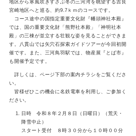
地区から寒風吹きすさぶ冬の三河湾を眺望する吉良
宮崎地区へと巡る、約9.7ｋｍのコースです。
コース途中の国指定重要文化財『幡頭神社本殿』
では、国の重要文化財「熊野社本殿」「神明社本
殿」の三棟が並立する壮観な姿を見ることができま
す。八貫山では矢穴石探索ガイドツアーが今回初開
催です。また、三河鳥羽駅では、物産展『とば市』
も開催予定です。
詳しくは、ページ下部の案内チラシをご覧くださ
い。
皆様ぜひこの機会に名鉄電車を利用し、ご参加く
ださい。
日時 令和８年２月８日（日曜日）（荒天・
降雪中止）
スタート受付 ８時３０分から１０時００分