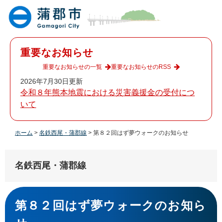
ペ
メ
ー
ニ
ジ
ュ
の
ー
先
を
重要なお知らせ
頭
飛
で
ば
重要なお知らせの一覧
重要なお知らせのRSS
す
し
2026年7月30日更新
。
て
令和８年熊本地震における災害義援金の受付につ
本
いて
文
へ
ホーム
>
名鉄西尾・蒲郡線
>
第８２回はず夢ウォークのお知らせ
名鉄西尾・蒲郡線
本
文
第８２回はず夢ウォークのお知ら