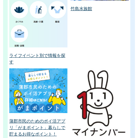
竹島水族館
ライフイベント別で情報を探
す
蒲郡市民のためのポイ活アプ
リ「がまポイント」暮らしで
貯まるお得なポイント！