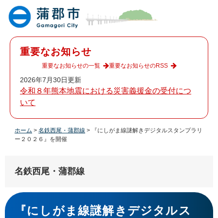
ペ
メ
ー
ニ
ジ
ュ
の
ー
先
を
重要なお知らせ
頭
飛
で
ば
重要なお知らせの一覧
重要なお知らせのRSS
す
し
2026年7月30日更新
。
て
令和８年熊本地震における災害義援金の受付につ
本
いて
文
へ
ホーム
>
名鉄西尾・蒲郡線
>
『にしがま線謎解きデジタルスタンプラリ
ー２０２６』を開催
名鉄西尾・蒲郡線
本
文
『にしがま線謎解きデジタルス