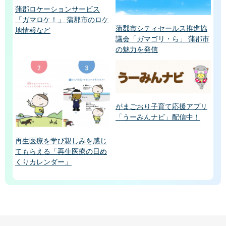
蒲郡ロケーションサービス
「ガマロケ！」 蒲郡市のロケ
蒲郡市シティセールス推進協
地情報など
議会「ガマゴリ・ら」 蒲郡市
の魅力を発信
がまごおり子育て応援アプリ
「うーみんナビ」配信中！
再生医療を学び親しみを感じ
てもらえる「再生医療の日め
くりカレンダー」