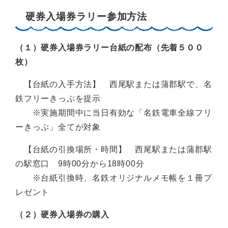
硬券入場券ラリー参加方法
（１）硬券入場券ラリー台紙の配布（先着５００
枚）
【台紙の入手方法】 西尾駅または蒲郡駅で、名
鉄フリーきっぷを提示
※実施期間中に当日有効な「名鉄電車全線フリ
ーきっぷ」全てが対象
【台紙の引換場所・時間】 西尾駅または蒲郡駅
の駅窓口 9時00分から18時00分
※台紙引換時、名鉄オリジナルメモ帳を１冊プ
レゼント
（２）硬券入場券の購入