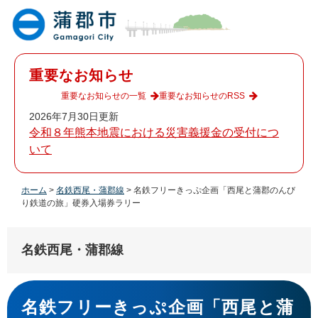
ペ
メ
ー
ニ
ジ
ュ
の
ー
先
を
重要なお知らせ
頭
飛
で
ば
重要なお知らせの一覧
重要なお知らせのRSS
す
し
2026年7月30日更新
。
て
令和８年熊本地震における災害義援金の受付につ
本
いて
文
へ
ホーム
>
名鉄西尾・蒲郡線
>
名鉄フリーきっぷ企画「西尾と蒲郡のんび
り鉄道の旅」硬券入場券ラリー
名鉄西尾・蒲郡線
本
文
名鉄フリーきっぷ企画「西尾と蒲