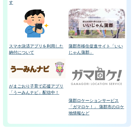
す
スマホ決済アプリを利用した
蒲郡市移住促進サイト「いい
納付について
じゃん蒲郡」
がまごおり子育て応援アプリ
「うーみんナビ」配信中！
蒲郡ロケーションサービス
「ガマロケ！」 蒲郡市のロケ
地情報など