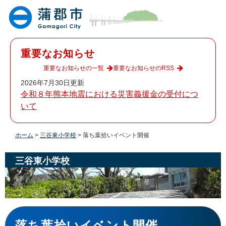
ペ
メ
ー
ニ
ジ
ュ
の
ー
先
を
重要なお知らせ
頭
飛
で
ば
重要なお知らせの一覧
重要なお知らせのRSS
す
し
2026年7月30日更新
。
て
令和８年熊本地震における災害義援金の受付につ
本
いて
文
へ
ホーム
>
三谷東小学校
>
落ち葉拾いイベント開催
三谷東小学校
本
文
落ち葉拾いイベント開催