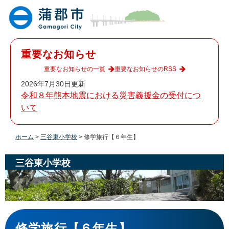
ペ
メ
ー
ニ
ジ
ュ
の
ー
先
を
重要なお知らせ
頭
飛
で
ば
重要なお知らせの一覧
重要なお知らせのRSS
す
し
2026年7月30日更新
。
て
令和８年熊本地震における災害義援金の受付につ
本
いて
文
へ
ホーム
>
三谷東小学校
>
修学旅行【６年生】
三谷東小学校
本
文
修学旅行【６年生】