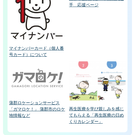
手 応援ページ
マイナンバーカード（個人番
号カード）について
蒲郡ロケーションサービス
再生医療を学び親しみを感じ
「ガマロケ！」 蒲郡市のロケ
てもらえる「再生医療の日め
地情報など
くりカレンダー」