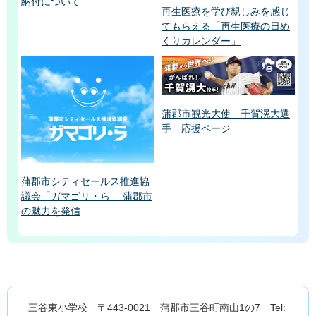
納付について
再生医療を学び親しみを感じ
てもらえる「再生医療の日め
くりカレンダー」
蒲郡市観光大使 千賀滉大選
手 応援ページ
蒲郡市シティセールス推進協
議会「ガマゴリ・ら」 蒲郡市
の魅力を発信
三谷東小学校 〒443-0021 蒲郡市三谷町南山1の7 Tel: