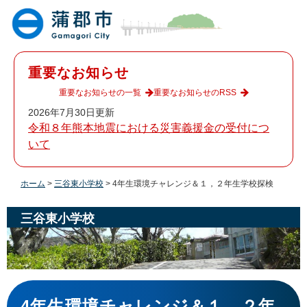
ペ
メ
ー
ニ
ジ
ュ
の
ー
先
を
重要なお知らせ
頭
飛
で
ば
重要なお知らせの一覧
重要なお知らせのRSS
す
し
2026年7月30日更新
。
て
令和８年熊本地震における災害義援金の受付につ
本
いて
文
へ
ホーム
>
三谷東小学校
>
4年生環境チャレンジ＆１，２年生学校探検
三谷東小学校
本
文
4年生環境チャレンジ＆１，２年