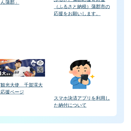
ゃん蒲郡」
（ふるさと納税）蒲郡市の
応援をお願いします。
市観光大使 千賀滉大
 応援ページ
スマホ決済アプリを利用し
た納付について