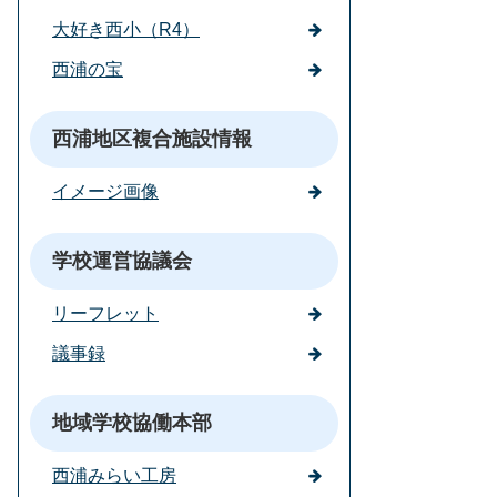
大好き西小（R4）
西浦の宝
西浦地区複合施設情報
イメージ画像
学校運営協議会
リーフレット
議事録
地域学校協働本部
西浦みらい工房