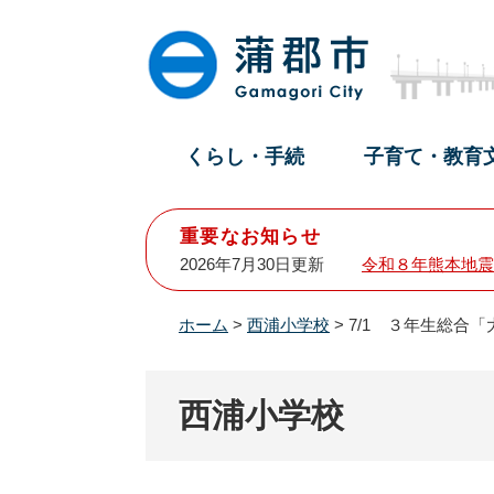
ペ
メ
ー
ニ
ジ
ュ
の
ー
先
を
頭
飛
くらし・手続
子育て・教育
で
ば
す
し
。
て
重要なお知らせ
本
2026年7月30日更新
令和８年熊本地震
文
へ
ホーム
>
西浦小学校
>
7/1 ３年生総合
西浦小学校