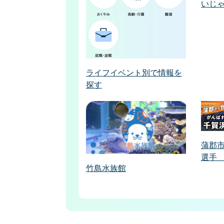
いじ
ライフイベント別で情報を
探す
蒲郡
選手
竹島水族館