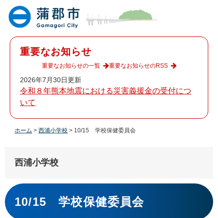
ペ
メ
ー
ニ
ジ
ュ
の
ー
先
を
重要なお知らせ
頭
飛
で
ば
重要なお知らせの一覧
重要なお知らせのRSS
す
し
2026年7月30日更新
。
て
令和８年熊本地震における災害義援金の受付につ
本
いて
文
へ
ホーム
>
西浦小学校
>
10/15 学校保健委員会
西浦小学校
本
文
10/15 学校保健委員会