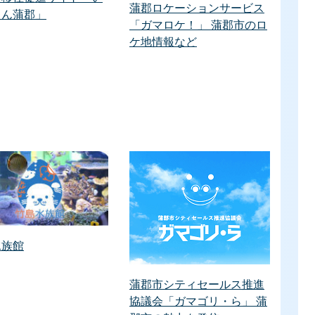
蒲郡ロケーションサービス
ゃん蒲郡」
「ガマロケ！」 蒲郡市のロ
ケ地情報など
水族館
蒲郡市シティセールス推進
協議会「ガマゴリ・ら」 蒲