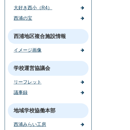
大好き西小（R4）
西浦の宝
西浦地区複合施設情報
イメージ画像
学校運営協議会
リーフレット
議事録
地域学校協働本部
西浦みらい工房