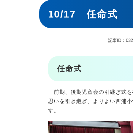
本
文
10/17 任命式
記事ID：032
任命式
前期、後期児童会の引継ぎ式を
思いを引き継ぎ、よりよい西浦小
す。