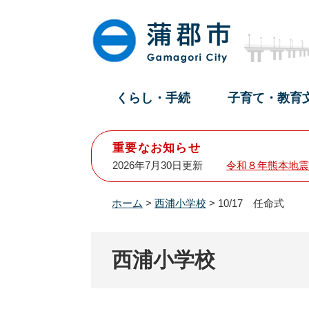
ペ
メ
ー
ニ
ジ
ュ
の
ー
先
を
頭
飛
くらし・手続
子育て・教育
で
ば
す
し
。
て
重要なお知らせ
本
2026年7月30日更新
令和８年熊本地震
文
へ
ホーム
>
西浦小学校
>
10/17 任命式
西浦小学校