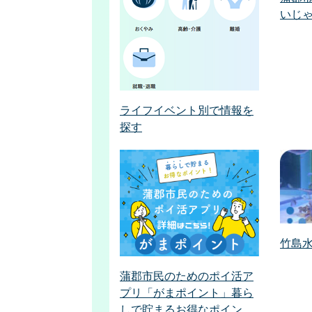
いじ
ライフイベント別で情報を
探す
竹島
蒲郡市民のためのポイ活ア
プリ「がまポイント」暮ら
しで貯まるお得なポイン