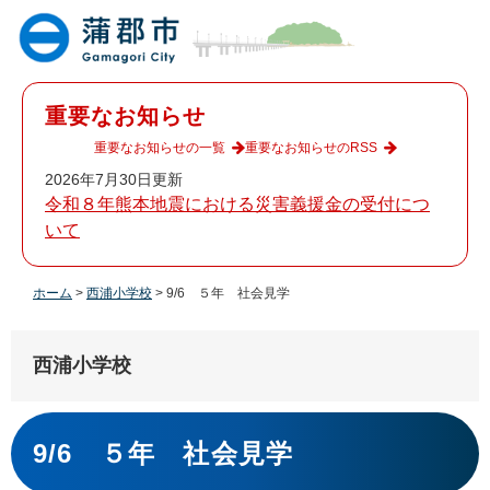
ペ
メ
ー
ニ
ジ
ュ
の
ー
先
を
重要なお知らせ
頭
飛
で
ば
重要なお知らせの一覧
重要なお知らせのRSS
す
し
2026年7月30日更新
。
て
令和８年熊本地震における災害義援金の受付につ
本
いて
文
へ
ホーム
>
西浦小学校
>
9/6 ５年 社会見学
西浦小学校
本
文
9/6 ５年 社会見学