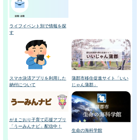
ライフイベント別で情報を探
す
スマホ決済アプリを利用した
蒲郡市移住促進サイト「いい
納付について
じゃん蒲郡」
がまごおり子育て応援アプリ
「うーみんナビ」配信中！
生命の海科学館