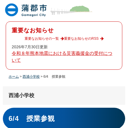
ペ
メ
ー
ニ
ジ
ュ
の
ー
先
を
重要なお知らせ
頭
飛
で
ば
重要なお知らせの一覧
重要なお知らせのRSS
す
し
2026年7月30日更新
。
て
令和８年熊本地震における災害義援金の受付につ
本
いて
文
へ
ホーム
>
西浦小学校
>
6/4 授業参観
西浦小学校
本
文
6/4 授業参観