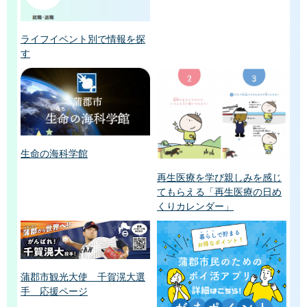
ライフイベント別で情報を探
す
生命の海科学館
再生医療を学び親しみを感じ
てもらえる「再生医療の日め
くりカレンダー」
蒲郡市観光大使 千賀滉大選
手 応援ページ