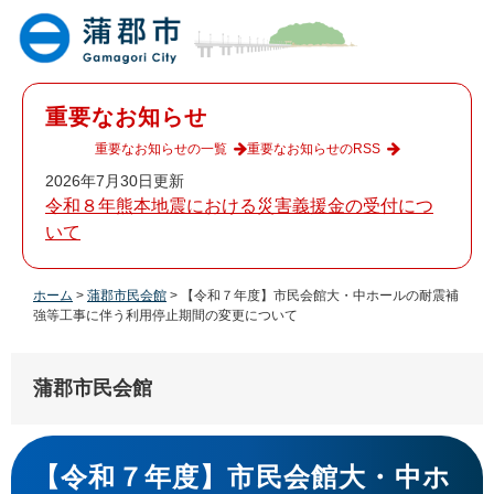
ペ
メ
ー
ニ
ジ
ュ
の
ー
先
を
重要なお知らせ
頭
飛
で
ば
重要なお知らせの一覧
重要なお知らせのRSS
す
し
2026年7月30日更新
。
て
令和８年熊本地震における災害義援金の受付につ
本
いて
文
へ
ホーム
>
蒲郡市民会館
>
【令和７年度】市民会館大・中ホールの耐震補
強等工事に伴う利用停止期間の変更について
蒲郡市民会館
本
文
【令和７年度】市民会館大・中ホ