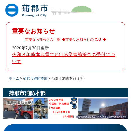
ペ
メ
ー
ニ
ジ
ュ
の
ー
先
を
重要なお知らせ
頭
飛
で
ば
重要なお知らせの一覧
重要なお知らせのRSS
す
し
2026年7月30日更新
。
て
令和８年熊本地震における災害義援金の受付につ
本
いて
文
へ
ホーム
>
蒲郡市消防本部
>
蒲郡市消防本部（署）
蒲郡市消防本部
本