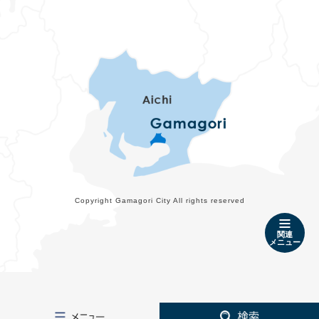
Copyright Gamagori City All rights reserved
関連
メニュー
メ
検