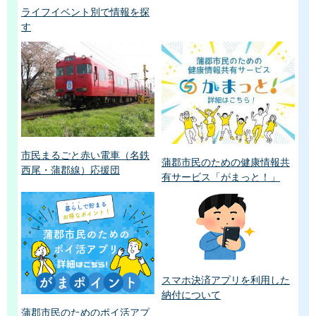
ライフイベント別で情報を探
す
市民まるごと赤い電車（名鉄
蒲郡市民のための健康情報共
西尾・蒲郡線）応援団
有サービス「がまっと！」
スマホ決済アプリを利用した
納付について
蒲郡市民のためのポイ活アプ