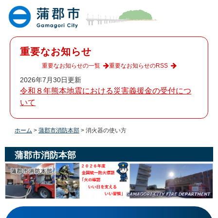
ペ
メ
ー
ニ
ジ
ュ
の
ー
先
を
重要なお知らせ
頭
飛
で
ば
重要なお知らせの一覧
重要なお知らせのRSS
す
し
2026年7月30日更新
。
て
令和８年熊本地震における災害義援金の受付につ
本
いて
文
へ
ホーム
>
蒲郡市消防本部
>
消火器の使い方
蒲郡市消防本部
本