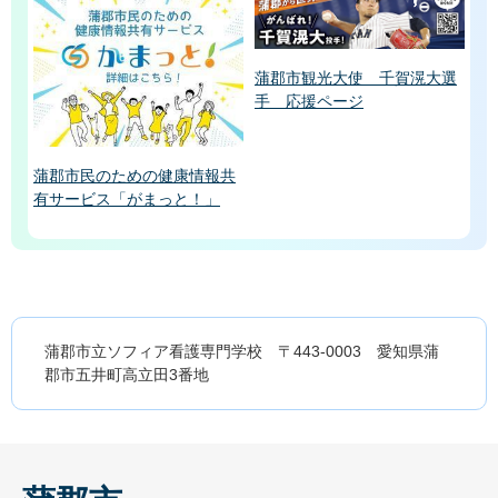
蒲郡市観光大使 千賀滉大選
手 応援ページ
蒲郡市民のための健康情報共
有サービス「がまっと！」
蒲郡市立ソフィア看護専門学校 〒443-0003 愛知県蒲
郡市五井町高立田3番地