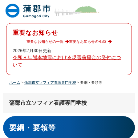
ペ
メ
ー
ニ
ジ
ュ
の
ー
先
を
重要なお知らせ
頭
飛
で
ば
重要なお知らせの一覧
重要なお知らせのRSS
す
し
2026年7月30日更新
。
て
令和８年熊本地震における災害義援金の受付につ
本
いて
文
へ
ホーム
>
蒲郡市立ソフィア看護専門学校
>
要綱・要領等
蒲郡市立ソフィア看護専門学校
本
文
要綱・要領等