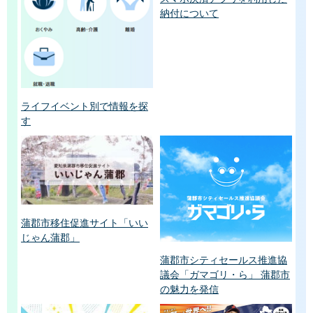
納付について
ライフイベント別で情報を探
す
蒲郡市移住促進サイト「いい
じゃん蒲郡」
蒲郡市シティセールス推進協
議会「ガマゴリ・ら」 蒲郡市
の魅力を発信